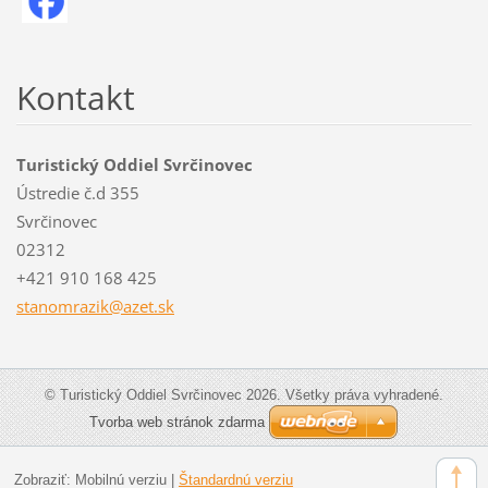
Kontakt
Turistický Oddiel Svrčinovec
Ústredie č.d 355
Svrčinovec
02312
+421 910 168 425
stanomra
zik@azet
.sk
© Turistický Oddiel Svrčinovec 2026. Všetky práva vyhradené.
Tvorba web stránok zdarma
Zobraziť:
Mobilnú verziu
|
Štandardnú verziu