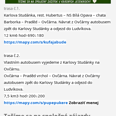
trasa č.1.
Karlova Studánka, rest. Hubertus – NS Bílá Opava – chata
Barborka – Praděd – Ovčárna. Návrat z Ovčárny autobusem
zpět do Karlovy Studánky a odjezd do Ludvíkova.
12 km​6 hod​↑690​↓180
https://mapy.com/s/kufajabude
trasa č.2.
Vlastním autobusem vyjedeme z Karlovy Studánky na
Ovčárnu.
Ovčárna – Praděd vrchol – Ovčárna. Návrat z Ovčárny
autobusem zpět do Karlovy Studánky a odjezd do
Ludvíkova.
7,5 km​3 hod​↑200​↓200
https://mapy.com/s/pupepukere
Zobraziť menej
Tešíme sa na spoločné zájazdy,