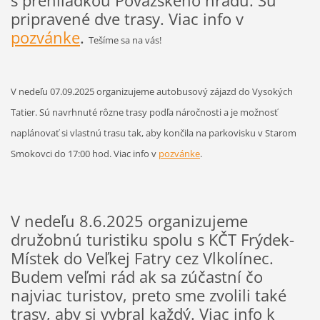
s prehliadkou Považského hradu. Sú
pripravené dve trasy. Viac info v
pozvánke
.
Tešíme sa na vás!
V nedeľu 07.09.2025 organizujeme autobusový zájazd do Vysokých
Tatier. Sú navrhnuté rôzne trasy podľa náročnosti a je možnosť
naplánovať si vlastnú trasu tak, aby končila na parkovisku v Starom
Smokovci do 17:00 hod. Viac info v
pozvánke
.
V nedeľu 8.6.2025 organizujeme
družobnú turistiku spolu s KČT Frýdek-
Místek do Veľkej Fatry cez Vlkolínec.
Budem veľmi rád ak sa zúčastní čo
najviac turistov, preto sme zvolili také
trasy, aby si vybral každý. Viac info k