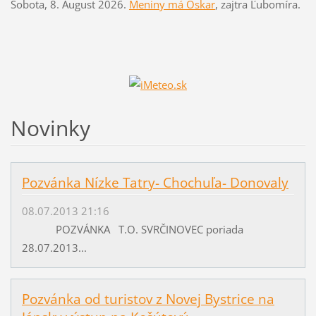
Sobota
, 8. August 2026.
Meniny má
Oskar
, zajtra
Ľubomíra
.
Novinky
Pozvánka Nízke Tatry- Chochuľa- Donovaly
08.07.2013 21:16
POZVÁNKA T.O. SVRČINOVEC poriada
28.07.2013...
Pozvánka od turistov z Novej Bystrice na