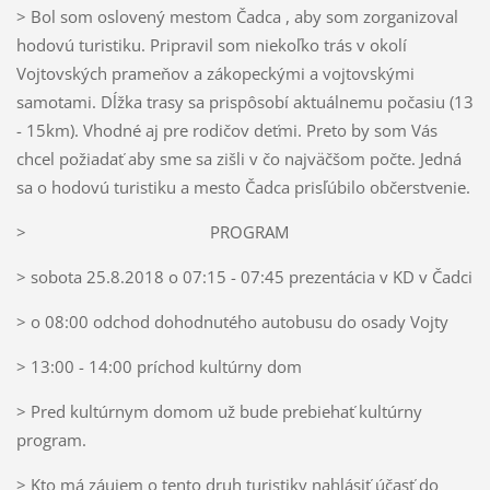
> Bol som oslovený mestom Čadca , aby som zorganizoval
hodovú turistiku. Pripravil som niekoľko trás v okolí
Vojtovských prameňov a zákopeckými a vojtovskými
samotami. Dĺžka trasy sa prispôsobí aktuálnemu počasiu (13
- 15km). Vhodné aj pre rodičov deťmi. Preto by som Vás
chcel požiadať aby sme sa zišli v čo najväčšom počte. Jedná
sa o hodovú turistiku a mesto Čadca prisľúbilo občerstvenie.
> PROGRAM
> sobota 25.8.2018 o 07:15 - 07:45 prezentácia v KD v Čadci
> o 08:00 odchod dohodnutého autobusu do osady Vojty
> 13:00 - 14:00 príchod kultúrny dom
> Pred kultúrnym domom už bude prebiehať kultúrny
program.
> Kto má záujem o tento druh turistiky nahlásiť účasť do