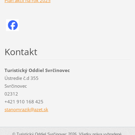
Plán akcií na rok 2025
Kontakt
Turistický Oddiel Svrčinovec
Ústredie č.d 355
Svrčinovec
02312
+421 910 168 425
stanomra
zik@azet
.sk
© Turistický Oddiel Svrčinovec 2026. Všetky práva vyhradené.