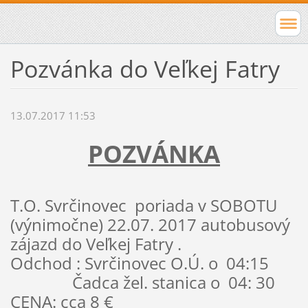
Pozvánka do Veľkej Fatry
13.07.2017 11:53
POZVÁNKA
T.O. Svrčinovec  poriada v SOBOTU 
(výnimočne) 22.07. 2017 autobusový 
zájazd do Veľkej Fatry . 
Odchod : Svrčinovec O.Ú. o 
04:15
               Čadca žel. stanica o  04: 30
CENA: cca 8 € 