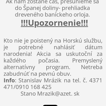
Ak nám zostane čas, presunieme sa 
do Španej doliny- prehliadka 
dreveného baníckeho orloja. 
!!!Upozornenie!!!
Kto nie je poistený na Horskú službu, 
je potrebné nahlásiť dátum 
narodenia! Akcia sa uskutoční za 
každého počasia. Premyslený 
alternatívny program. Netreba 
zabudnúť na pevnú obuv.
Info
: Stanislav Mrázik na tel. č. 4371 
471/0910 168 425
            Stano Mrazik@azet. sk