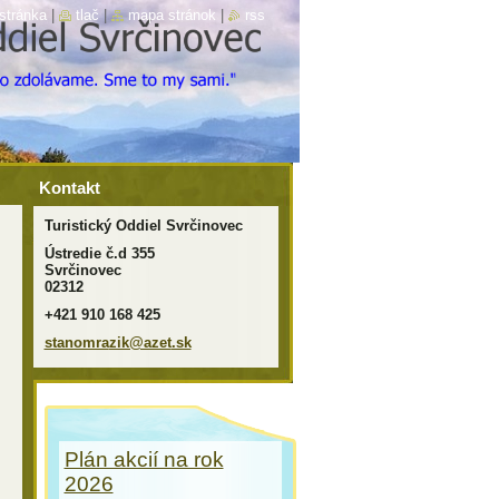
stránka
|
tlač
|
mapa stránok
|
rss
Kontakt
Turistický Oddiel Svrčinovec
Ústredie č.d 355
Svrčinovec
02312
+421 910 168 425
stanomra
zik@azet
.sk
Plán akcií na rok
2026