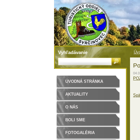
Vyhľadávanie
Úvo
Po
04.0
POZ
ÚVODNÁ STRÁNKA
AKTUALITY
Spä
O NÁS
BOLI SME
FOTOGALÉRIA