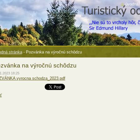
úvodná 
dná stránka
-
Pozvánka na výročnú schôdzu
zvánka na výročnú schôdzu
1.2023 18:25
VÁNKA vyrocna schodza_2023.pdf
ť